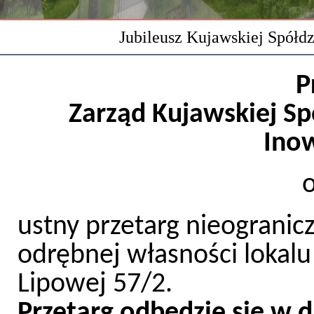
Jubileusz Kujawskiej Spółd
P
Zarząd Kujawskiej Sp
Ino
o
ustny przetarg nieograni
odrębnej własności lokalu
Lipowej 57/2.
Przetarg odbędzie się w d