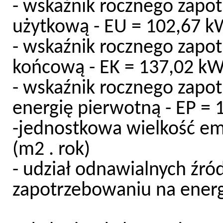
- wskaźnik rocznego zapo
użytkową - EU = 102,67 k
- wskaźnik rocznego zapo
końcową - EK = 137,02 kWh
- wskaźnik rocznego zapo
energię pierwotną - EP = 
-jednostkowa wielkość emi
(m2 . rok)
- udział odnawialnych źró
zapotrzebowaniu na energ